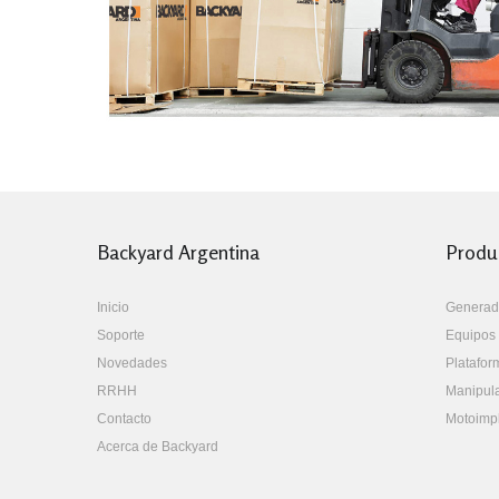
Backyard Argentina
Produ
Inicio
Generad
Soporte
Equipos 
Novedades
Platafor
RRHH
Manipul
Contacto
Motoimp
Acerca de Backyard